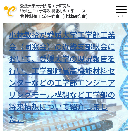
愛媛大学大学院 理工学研究科
物質生命工学専攻 機能材料工学コース
物性制御工学研究室（小林研究室）
小林教授が愛媛大学工学部工業
会（同窓会）の近畿支部総会に
おいて、愛媛大学の現況報告を
行い、工学部附属高機能材料セ
ンターなどの工学部エンジニア
リングモール構想など工学部の
将来構想について紹介しまし
た。