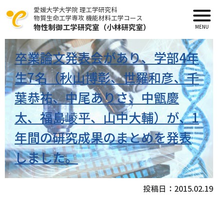
愛媛大学大学院 理工学研究科
物質生命工学専攻 機能材料工学コース
物性制御工学研究室（小林研究室）
卒業論文発表会があり、学部4年
生7名（秋山博彰、世羅和彦、千
葉恭祐、中尾ありさ、中甑慶
太、福島崚平、山中大輔）が、1
年間の研究成果のまとめを発表
しました。
投稿日：
2015.02.19